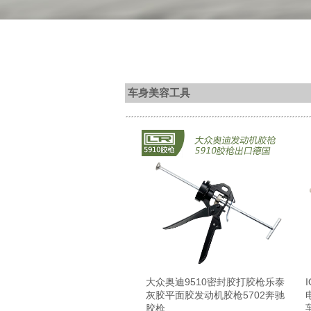
车身美容工具
大众奥迪9510密封胶打胶枪乐泰
灰胶平面胶发动机胶枪5702奔驰
胶枪